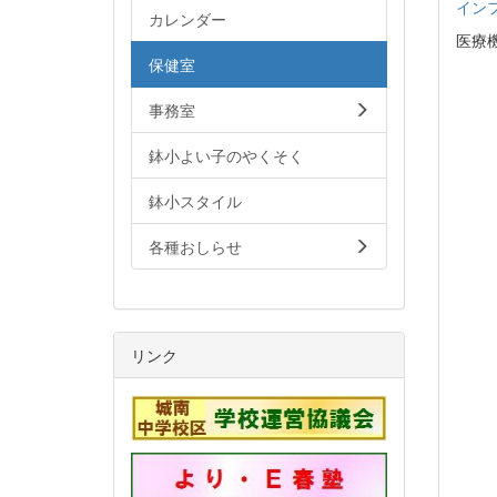
イン
カレンダー
医療
保健室
事務室
鉢小よい子のやくそく
鉢小スタイル
各種おしらせ
リンク