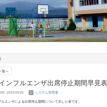
板
一覧へ
. インフルエンザ出席停止期間早見
: 2023/05/22
システム管理者
フルエンザによる出席停止期間について示した表です。