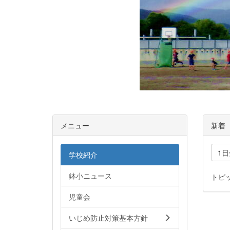
メニュー
新着
1
学校紹介
鉢小ニュース
トピ
児童会
いじめ防止対策基本方針