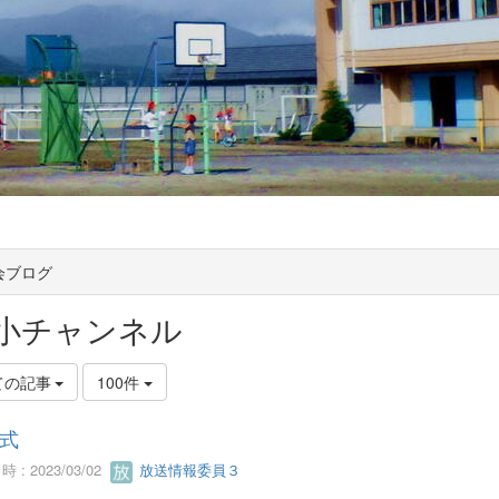
会ブログ
小チャンネル
ての記事
100件
式
 : 2023/03/02
放送情報委員３