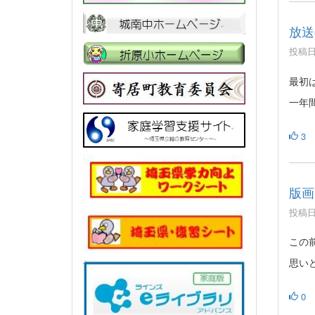
放送
投稿日時
最初
一年
3
版画
投稿日時
この
思い
0