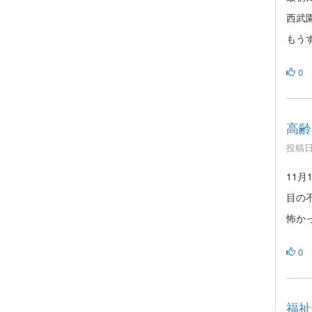
西武
もう
0
高齢
投稿日時
11
目の
怖か
0
福祉