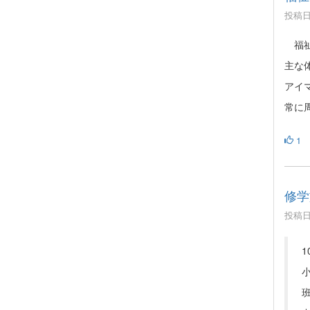
投稿日時
福祉
主な
アイ
常に
1
修学
投稿日時
1