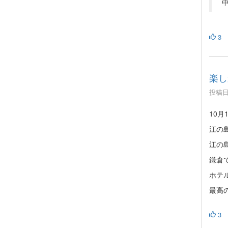
3
楽し
投稿日時
10
江の
江の
鎌倉
ホテ
最高
3