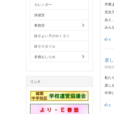
卒業
カレンダー
先生
保健室
あと
事務室
みん
鉢小よい子のやくそく
5
鉢小スタイル
各種おしらせ
楽し
投稿日時
私た
リンク
楽し
中学
2