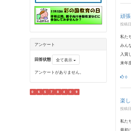
頑張
投稿日時
私た
アンケート
みん
入賞
回答状態
全て表示
来年
アンケートがありません。
0
0
6
5
7
8
4
0
9
楽し
投稿日時
私た
最初